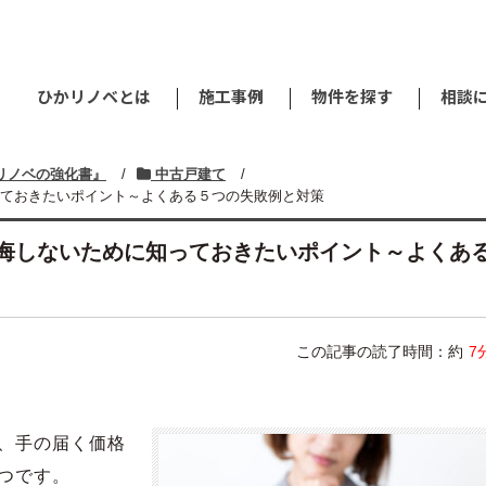
ひかリノベとは
施工事例
物件を探す
相談
リノベの強化書』
/
中古戸建て
/
ておきたいポイント～よくある５つの失敗例と対策
悔しないために知っておきたいポイント～よくあ
この記事の読了時間：約
7
、手の届く価格
つです。