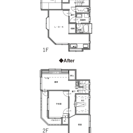
◆After