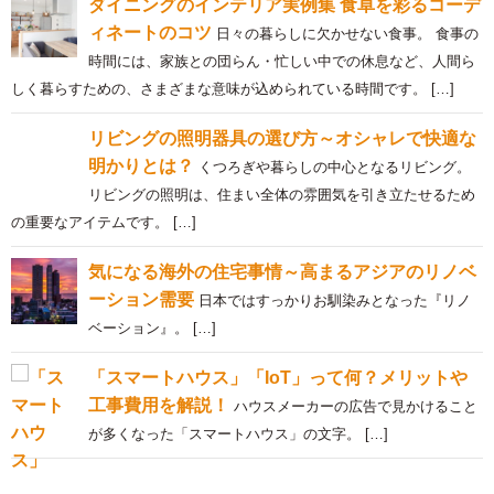
藤井 奈緒美（インテリアコーディネーター）
おすすめの関連記事
ダイニングのインテリア実例集 食卓を彩るコーデ
ィネートのコツ
日々の暮らしに欠かせない食事。 食事の
時間には、家族との団らん・忙しい中での休息など、人間ら
しく暮らすための、さまざまな意味が込められている時間です。 […]
リビングの照明器具の選び方～オシャレで快適な
明かりとは？
くつろぎや暮らしの中心となるリビング。
リビングの照明は、住まい全体の雰囲気を引き立たせるため
の重要なアイテムです。 […]
気になる海外の住宅事情～高まるアジアのリノベ
ーション需要
日本ではすっかりお馴染みとなった『リノ