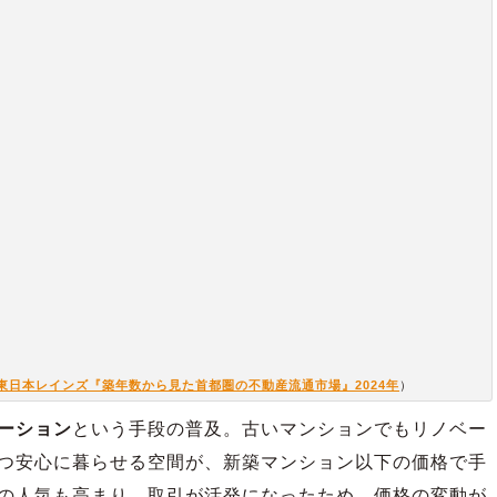
東日本レインズ『築年数から見た首都圏の不動産流通市場』2024年
）
ーション
という手段の普及。古いマンションでもリノベー
つ安心に暮らせる空間が、新築マンション以下の価格で手
の人気も高まり、取引が活発になったため、価格の変動が