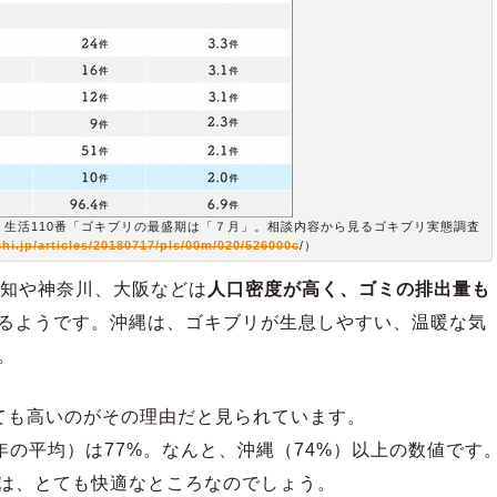
：生活110番「ゴキブリの最盛期は「７月」。相談内容から見るゴキブリ実態調査
chi.jp/articles/20180717/pls/00m/020/526000c
/）
愛知や神奈川、大阪などは
人口密度が高く、ゴミの排出量も
るようです。沖縄は、ゴキブリが生息しやすい、温暖な気
。
ても高いのがその理由だと見られています。
0年の平均）は77%。なんと、沖縄（74%）以上の数値です
は、とても快適なところなのでしょう。