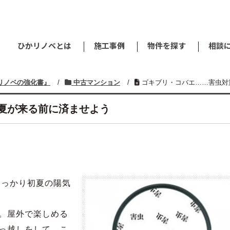
ひかリノベとは
施工事例
物件を探す
相談
リノベの強化書』
/
中古マンション
/
ゴキブリ・コバエ……害虫対
夏が来る前に済ませよう
すっかり初夏の陽気
。屋外で楽しめる
っ越しをして、こ