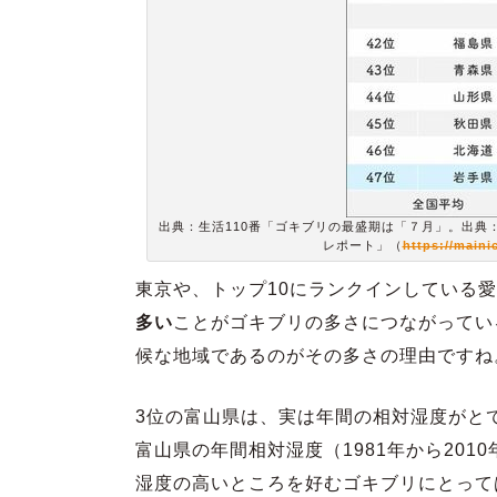
出典：生活110番「ゴキブリの最盛期は「７月」。出典
レポート」（
https://maini
東京や、トップ10にランクインしている
多い
ことがゴキブリの多さにつながってい
候な地域であるのがその多さの理由ですね
3位の富山県は、実は年間の相対湿度がと
富山県の年間相対湿度（1981年から201
湿度の高いところを好むゴキブリにとって