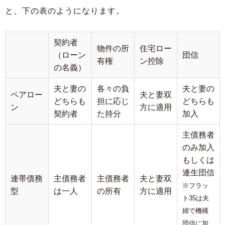
と、下の表のようになります。
契約者
物件の所
住宅ロー
（ローン
団信
有権
ン控除
の名義）
夫と妻の
各々の負
夫と妻の
ペアロー
夫と妻双
どちらも
担に応じ
どちらも
ン
方に適用
契約者
た持分
加入
主債務者
のみ加入
もしくは
連生団信
連帯債務
主債務者
主債務者
夫と妻双
※フラッ
型
は一人
の所有
方に適用
ト35は夫
婦で機構
団信に加