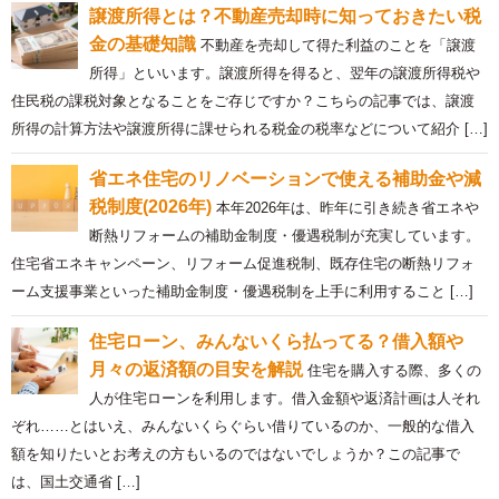
譲渡所得とは？不動産売却時に知っておきたい税
金の基礎知識
不動産を売却して得た利益のことを「譲渡
所得」といいます。譲渡所得を得ると、翌年の譲渡所得税や
住民税の課税対象となることをご存じですか？こちらの記事では、譲渡
所得の計算方法や譲渡所得に課せられる税金の税率などについて紹介 […]
省エネ住宅のリノベーションで使える補助金や減
税制度(2026年)
本年2026年は、昨年に引き続き省エネや
断熱リフォームの補助金制度・優遇税制が充実しています。
住宅省エネキャンペーン、リフォーム促進税制、既存住宅の断熱リフォ
ーム支援事業といった補助金制度・優遇税制を上手に利用すること […]
住宅ローン、みんないくら払ってる？借入額や
月々の返済額の目安を解説
住宅を購入する際、多くの
人が住宅ローンを利用します。借入金額や返済計画は人それ
ぞれ……とはいえ、みんないくらぐらい借りているのか、一般的な借入
額を知りたいとお考えの方もいるのではないでしょうか？この記事で
は、国土交通省 […]