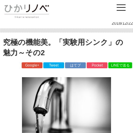
リノベーションのひかリノベ
スタッフ日記
インテリア
究極の機能美。「実験用シンク」の魅力～その2
2018/12/22
究極の機能美。「実験用シンク」の
魅力～その2
Google+
Tweet
はてブ
Pocket
LINEで送る