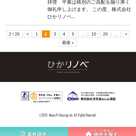
拝啓 平素は格別のご高配を賜り厚く
御礼申し上げます。 この度、株式会社
ひかリノベ...
2 / 26
<
1
2
3
4
5
...
10
20
...
>
最後 »
c 2020- Nexus R Housing, Inc. All Rights Reserved.
資料請求
物件を探す