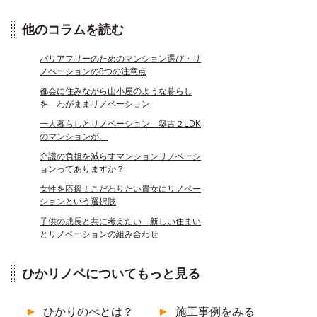
他のコラムを読む
バリアフリーのためのマンション選び・リ
ノベーションの8つの注意点
都会に住みながら山小屋のような暮らし
を わがままリノベーション
一人暮らしとリノベーション 築古２LDK
のマンションが…
介護の負担を減らすマンションリノベーシ
ョンってありますか？
女性を応援！こだわりたい貴女にリノベー
ションという選択肢
子供の成長と共に考えたい 新しい住まい
とリノベーションの組み合わせ
ひかリノベについてもっと見る
ひかりのべとは？
施工事例をみる