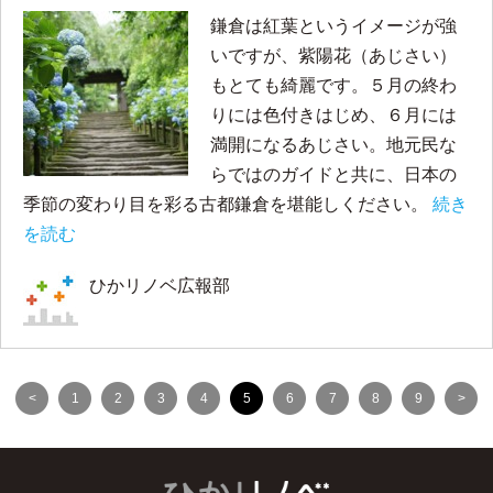
鎌倉は紅葉というイメージが強
いですが、紫陽花（あじさい）
もとても綺麗です。５月の終わ
りには色付きはじめ、６月には
満開になるあじさい。地元民な
らではのガイドと共に、日本の
季節の変わり目を彩る古都鎌倉を堪能しください。
続き
を読む
ひかリノベ広報部
<
1
2
3
4
5
6
7
8
9
>