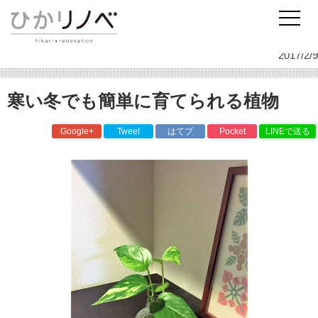
リノベーションのひかリノベ
スタッフ日記
インテリア
寒い冬でも簡単に育てられる植物
2017/2/9
寒い冬でも簡単に育てられる植物
Google+
Tweet
はてブ
Pocket
LINEで送る