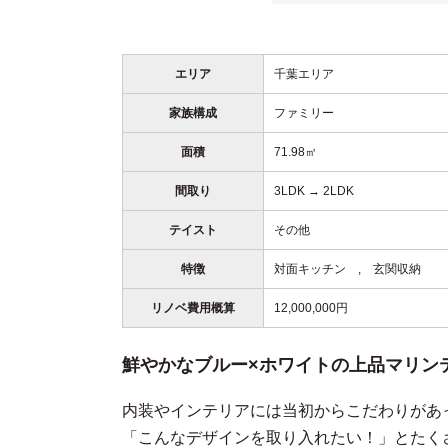
エリア
千葉エリア
家族構成
ファミリー
面積
71.98㎡
間取り
3LDK → 2LDK
テイスト
その他
特徴
対面キッチン , 玄関収納
リノベ費用概算
12,000,000円
鮮やかなブルー×ホワイトの上品マリン
内装やインテリアには当初からこだわりがあ
「こんなデザインを取り入れたい！」とたく