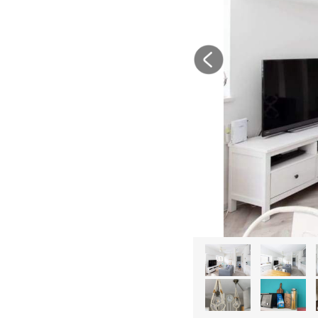
<
1
2
11
1