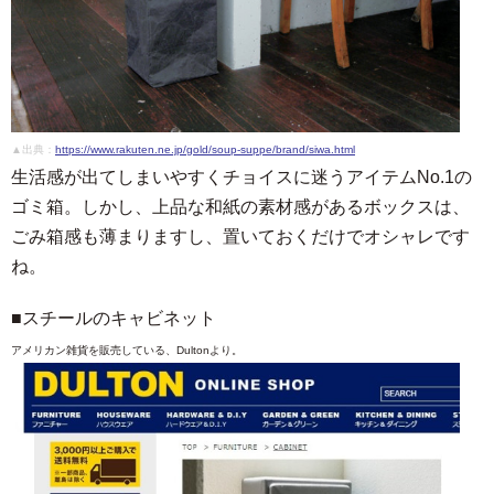
▲出典：
https://www.rakuten.ne.jp/gold/soup-suppe/brand/siwa.html
生活感が出てしまいやすくチョイスに迷うアイテムNo.1の
ゴミ箱。しかし、上品な和紙の素材感があるボックスは、
ごみ箱感も薄まりますし、置いておくだけでオシャレです
ね。
■スチールのキャビネット
アメリカン雑貨を販売している、Dultonより。