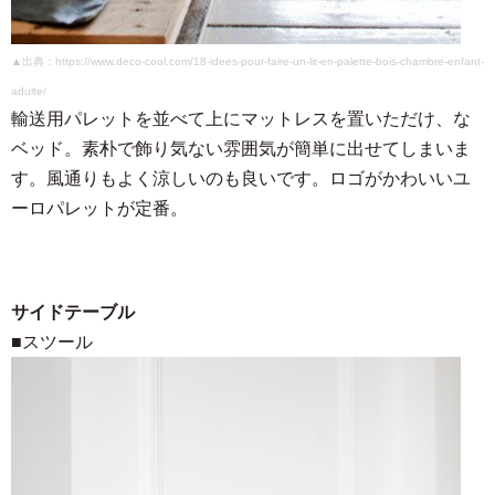
▲出典：https://www.deco-cool.com/18-idees-pour-faire-un-lit-en-palette-bois-chambre-enfant-
adulte/
輸送用パレットを並べて上にマットレスを置いただけ、な
ベッド。素朴で飾り気ない雰囲気が簡単に出せてしまいま
す。風通りもよく涼しいのも良いです。ロゴがかわいいユ
ーロパレットが定番。
サイドテーブル
■スツール