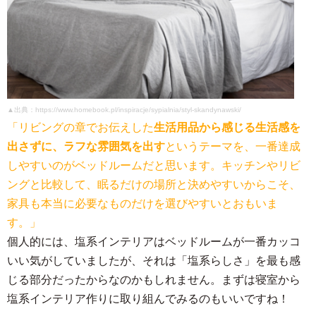
▲出典：https://www.homebook.pl/inspiracje/sypialnia/styl-skandynawski/
「リビングの章でお伝えした
生活用品から感じる生活感を
出さずに、ラフな雰囲気を出す
というテーマを、一番達成
しやすいのがベッドルームだと思います。キッチンやリビ
ングと比較して、眠るだけの場所と決めやすいからこそ、
家具も本当に必要なものだけを選びやすいとおもいま
す。」
個人的には、塩系インテリアはベッドルームが一番カッコ
いい気がしていましたが、それは「塩系らしさ」を最も感
じる部分だったからなのかもしれません。まずは寝室から
塩系インテリア作りに取り組んでみるのもいいですね！