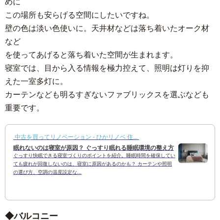
めに
この場所も安らげる空間にしたいですね。
壁の色は淡い色使いに。天井材などは落ち着いたオーク材
など
を使ってあげると落ち着いた空間が生まれます。
寝室では、目から入る情報を極力控えて、照明は灯りを抑
えた一室多灯に。
カーテンなども明るすぎないファブリックスを選ぶなども
重要です。
中古を買ってリノベーション - ひかリノベ 住...
眠れないのは寝室が原因？ ぐっすり眠れる睡眠環境の整え方
ぐっすり快眠できる寝室づくりのポイントを紹介。睡眠時間を確保してい
ても疲れが回復しないのは、寝室に原因があるのかも？ カーテンや照明
の選び方、空調の温度設定な...
バルコニー