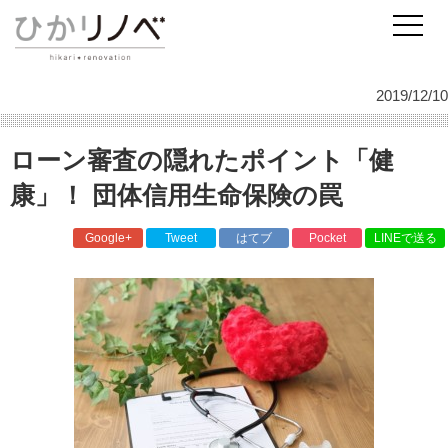
リノベーションのひかリノベ
スタッフ日記
ひかリノベのサービスについて
ローン審査の隠れたポイント「健康」！ 団体信用生命保険の罠
2019/12/10
ローン審査の隠れたポイント「健
康」！ 団体信用生命保険の罠
Google+
Tweet
はてブ
Pocket
LINEで送る