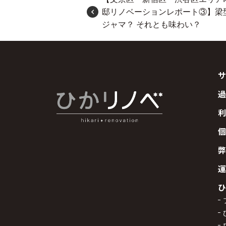
邸リノベーションレポート③】梁
ジャマ？ それとも味わい？
サ
過
利
個
弊
運
ひ