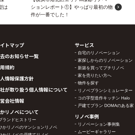
型は
ションレポート①】やっぱり最初の物
件が一番でした！
イトマップ
サービス
自宅のリノベーション
去のお知らせ一覧
家探しからのリノベーション
用規約
新築を買ってプチリノベ
家を売りたい方へ
人情報保護方針
物件を探す
社が取り扱う個人情報について
リノベプランシミュレーター
コの字型造作キッチン Halo
営会社情報
戸建てプラン DOMAのある家
かリノベについて
リノベ事例
ブランドヒストリー
リノベーション事例集
ひかリノベのマンションリノベ
ムービーギャラリー
ひかリノベの戸建てリノベ