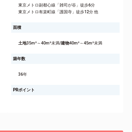
東京メトロ副都心線「雑司が谷」徒歩6分
東京メトロ有楽町線「護国寺」徒歩12分 他
面積
土地
35m²～40m²未満/
建物
40m²～45m²未満
築年数
36年
PRポイント