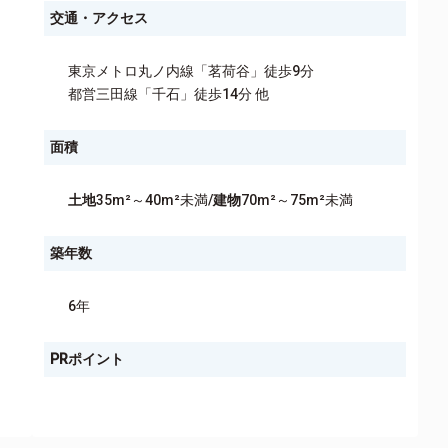
交通・アクセス
東京メトロ丸ノ内線「茗荷谷」徒歩9分
都営三田線「千石」徒歩14分 他
面積
土地
35m²～40m²未満/
建物
70m²～75m²未満
築年数
6年
PRポイント