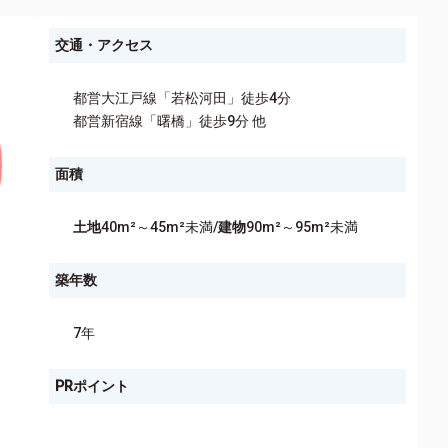
交通・アクセス
都営大江戸線「若松河田」徒歩4分
都営新宿線「曙橋」徒歩9分 他
面積
土地
40m²～45m²未満/
建物
90m²～95m²未満
築年数
7年
PRポイント