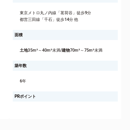
東京メトロ丸ノ内線「茗荷谷」徒歩9分
都営三田線「千石」徒歩14分 他
面積
土地
35m²～40m²未満/
建物
70m²～75m²未満
築年数
6年
PRポイント