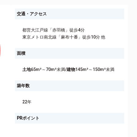
交通・アクセス
都営大江戸線「赤羽橋」徒歩4分
東京メトロ南北線「麻布十番」徒歩10分 他
面積
土地
65m²～70m²未満/
建物
145m²～150m²未満
築年数
22年
PRポイント