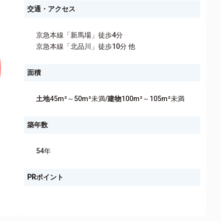
交通・アクセス
京急本線「新馬場」徒歩4分
京急本線「北品川」徒歩10分 他
面積
土地
45m²～50m²未満/
建物
100m²～105m²未満
築年数
54年
PRポイント