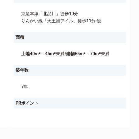
京急本線「北品川」徒歩10分
りんかい線「天王洲アイル」徒歩11分 他
面積
土地
40m²～45m²未満/
建物
65m²～70m²未満
築年数
7年
PRポイント