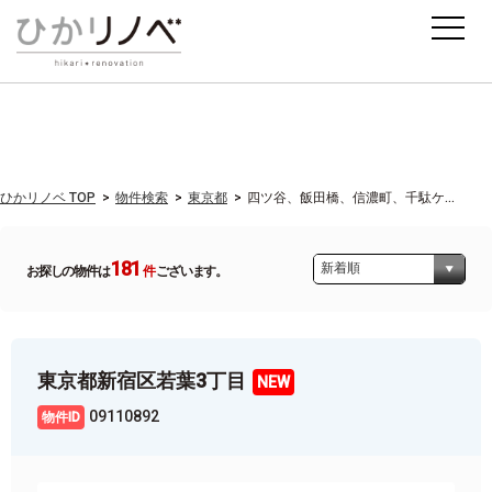
ひかリノベ TOP
物件検索
東京都
四ツ谷、飯田橋、信濃町、千駄ケ...
181
お探しの物件は
件
ございます。
東京都新宿区若葉3丁目
09110892