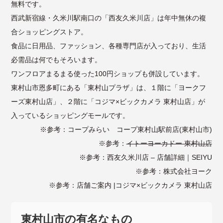
無料です。
西武新宿線・久米川駅南口の「西友久米川店」は年中無休の複
合ショッピングストア。
食品に日用品、ファッション、各種専門店が入っており、生活
必需品は何でもそろいます。
ワンフロアまるまる使った100円ショップも併設しています。
東村山市恩多町にある「東村山プラザ」は、１階に「ヨークフ
ーズ東村山店」、２階に「コジマ×ビックカメラ 東村山店」が
入っているショッピングモールです。
※参考：
コープみらい コープ東村山駅前店(東村山市)
※参考：
イトーヨーカドー 東村山店
※参考：
西友久米川店 – 店舗詳細｜SEIYU
※参考：
株式会社ヨーク
※参考：
店舗ご案内 |コジマ×ビックカメラ 東村山店
東村山市の有名なもの