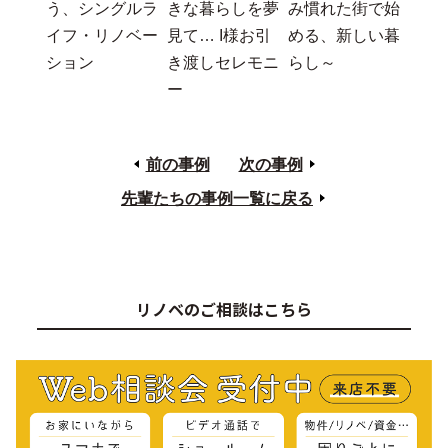
りでプライベー
けず施工中！
ト空間づくり～
【墨田区,江東
【墨田区,江東
【墨田区、江東
区エリア I様
区エリア I様
区エリアI様邸
邸リノベーショ
邸リノベーショ
リノベーション
ンレポート④】
ンレポート⑤】
レポート⑥】イ
空間を贅沢に使
好きな街で、好
ンタビュー～住
う、シングルラ
きな暮らしを夢
み慣れた街で始
イフ・リノベー
見て… I様お引
める、新しい暮
ション
き渡しセレモニ
らし～
ー