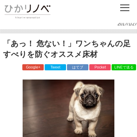
リノベーションのひかリノベ
スタッフ日記
お家探し
「あっ！ 危ない！」ワンちゃんの足すべりを防ぐオススメ床材
2017/1/27
「あっ！ 危ない！」ワンちゃんの足
すべりを防ぐオススメ床材
Google+
Tweet
はてブ
Pocket
LINEで送る