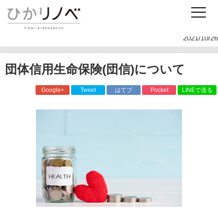
リノベーションのひかリノベ
スタッフ日記
住宅ローン・資金計画
団体信用生命保険(団信)について
2021/10/26
団体信用生命保険(団信)について
Google+
Tweet
はてブ
Pocket
LINEで送る