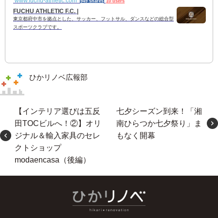
www.fuchu-athletic.com
949 shares
10 users
FUCHU ATHLETIC F.C. |
東京都府中市を拠点とした、サッカー、フットサル、ダンスなどの総合型
スポーツクラブです。
ひかリノベ広報部
【インテリア選びは五反
七夕シーズン到来！「湘
田TOCビルへ！②】オリ
南ひらつか七夕祭り」ま
ジナル＆輸入家具のセレ
もなく開幕
クトショップ
modaencasa（後編）