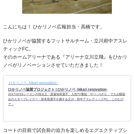
こんにちは！ ひかリノベ広報担当・高橋です。
ひかリノベが協賛するフットサルチーム・立川府中アスレ
ティックFC。
そのホームアリーナである『アリーナ立川立飛』をひかリ
ノベがリノベーションさせていただきました！
ひかリノベ -hikari renovation-
ひかリノベ協賛プロジェクト | ひかリノベ -hikari renovation-
2017/2018シーズンの得点王・渡邉知晃選手、人気TV番組「やべっちF.C.」でもお馴染
みのスタープレイヤー・皆本晃選手を擁する立川・府中アスレティックFC。 このたび
ア...
コートの目前で試合前の迫力を楽しめるエグエクティブシ