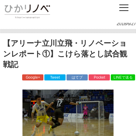
リノベーションのひかリノベ
スタッフ日記
施工事例
【アリーナ立川立飛・リノベーションレポート①】こけら落とし試合観戦記
2018/6/27
【アリーナ立川立飛・リノベーショ
ンレポート①】こけら落とし試合観
戦記
Google+
Tweet
はてブ
Pocket
LINEで送る