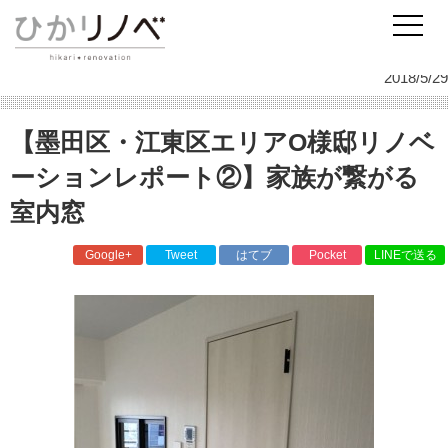
リノベーションのひかリノベ
スタッフ日記
施工事例
【墨田区・江東区エリアO様邸リノベーションレポート②】家族が繋がる室内窓
2018/5/29
【墨田区・江東区エリアO様邸リノベ
ーションレポート②】家族が繋がる
室内窓
Google+
Tweet
はてブ
Pocket
LINEで送る