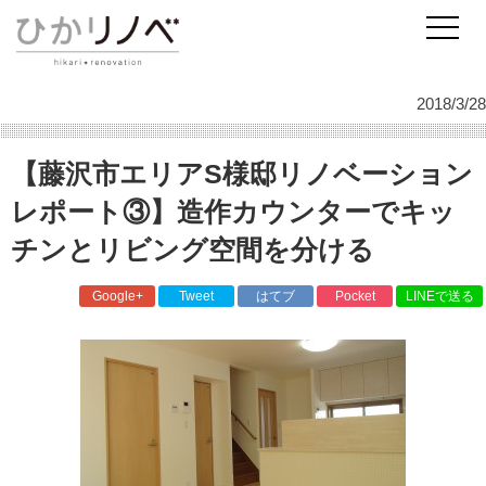
リノベーションのひかリノベ
スタッフ日記
施工事例
【藤沢市エリアS様邸リノベーションレポート③】造作カウンターでキッチンとリ
ビング空間を分ける
2018/3/28
【藤沢市エリアS様邸リノベーション
レポート③】造作カウンターでキッ
チンとリビング空間を分ける
Google+
Tweet
はてブ
Pocket
LINEで送る