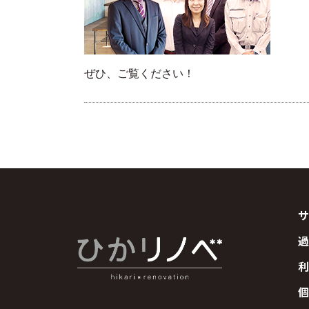
ぜひ、ご覧ください！
サ
過
利
個