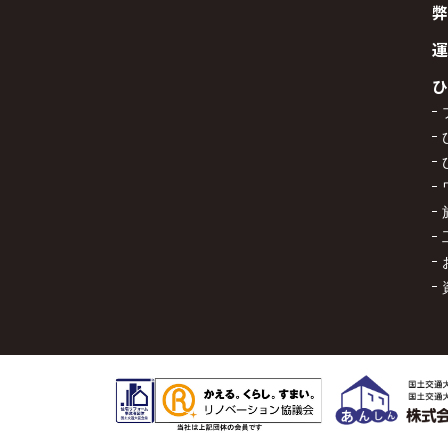
弊
運
ひ