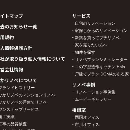
イトマップ
サービス
自宅のリノベーション
去のお知らせ一覧
家探しからのリノベーション
用規約
新築を買ってプチリノベ
家を売りたい方へ
人情報保護方針
物件を探す
社が取り扱う個人情報について
リノベプランシミュレーター
コの字型造作キッチン Halo
営会社情報
戸建てプラン DOMAのある家
かリノベについて
リノベ事例
ブランドヒストリー
リノベーション事例集
ひかリノベのマンションリノベ
ムービーギャラリー
ひかリノベの戸建てリノベ
相談室
ワンストップサービス
施工実績
両国オフィス
工事の品質検査
市川オフィス