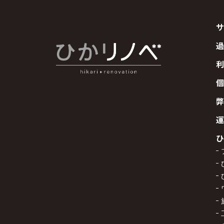
サ
過
利
個
弊
運
ひ