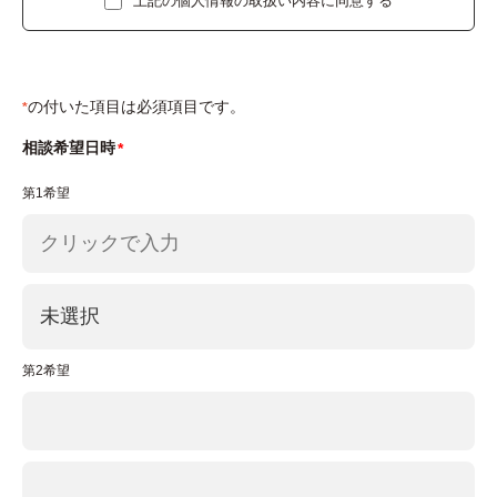
上記の個人情報の取扱い内容に同意する
をご本人の同意なく、第三者に提供することはあり
ません。
5.個人情報の委託
の付いた項目は必須項目です。
*
当社は、上記3の利用目的の範囲内で、お客様のお
相談希望日時
問い合わせ情報の全部もしくは一部を他の事業者に
第1希望
委託する場合があります。
6.個人情報に関する権利
お問い合わせを頂いたお客様は、弊社に対してご自
身の個人情報の開示等(利用目的の通知、開示、内
容の訂正・追加・削除、利用の停止または消去、第
第2希望
三者への提供の停止及び当社が作成した第三者提供
記録の開示)に関して、当社問合わせ窓口に申し出
ることができます。その際、弊社はご本人を確認さ