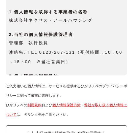
1.個人情報を取得する事業者の名称
株式会社ネクサス・アールハウジング
2.当社の個人情報保護管理者
管理部 執行役員
連絡先: TEL 0120-267-131（受付時間：10：00
～18：00 ※当社営業日）
3.個人情報の利用目的
本フォームで取得した個人情報は、面談対応、お問
ご入力頂いた個人情報は、サービスを提供するひかリノベのプライバシーポ
い合わせの回答、確認、その他当社の商品やサービ
リシーに則って厳重に管理します。
スに関するご連絡のために利用します。
ひかリノベの
利用規約
および
個人情報保護方針
・
弊社が取り扱う個⼈情報に
ついて
は、各リンク先をご覧ください。
4.個人情報の第三者提供
法令の要請に基づく場合を除き、取得した個人情報