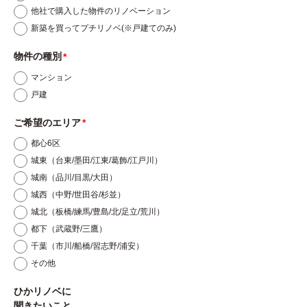
他社で購入した物件のリノベーション
カイロスマーケティング株式会社のプライバシーポ
新築を買ってプチリノベ(※戸建てのみ)
リシーに関する説明は、以下のURLをご覧くださ
物件の種別
い。
マンション
https://corp.kairosmarketing.net/privacy-pol
戸建
icy
ご希望のエリア
9.お問い合わせを頂いたお客様が個人情報を与える
都心6区
ことの任意性及び当該情報を与えなかった場合に生
城東（台東/墨田/江東/葛飾/江戸川）
じる結果について
城南（品川/目黒/大田）
お問い合わせを頂いたお客様ご自身の個人情報を弊
城西（中野/世田谷/杉並）
社に提供されるか否かは、ご本人のご判断によりま
城北（板橋/練馬/豊島/北/足立/荒川）
都下（武蔵野/三鷹）
すが、必要な情報をご提供されない場合には、お問
千葉（市川/船橋/習志野/浦安）
い合わせ内容の対応において不利益を蒙る可能性が
その他
ありますので予めご了承ください。
ひかリノベに
聞きたいこと