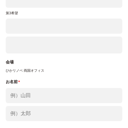
せていただいたうえで、合理的な期間内に対応いた
します。なお、個人情報に関する弊社問合わせ先
第3希望
は、次の通りです。
株式会社ネクサス・アールハウジング
【個人情報問い合わせ窓口】
住所: 〒272-0804 千葉県市川市南大野1-14-2
TEL: 0120-267-131（受付時間：10：00～18：
会場
00 ※当社営業日）
ひかリノベ 両国オフィス
メールアドレス: privacy@nexus-r-housing.jp
お名前
7.Googleアナリティクスの利用について
当社が運営するウェブサイトでは、ウェブサイトの
利用状況や訪問者数の調査などのトラフィックデー
タの取得のため、Googleアナリティクスを利用し
ております。Googleアナリティクスのプライバシ