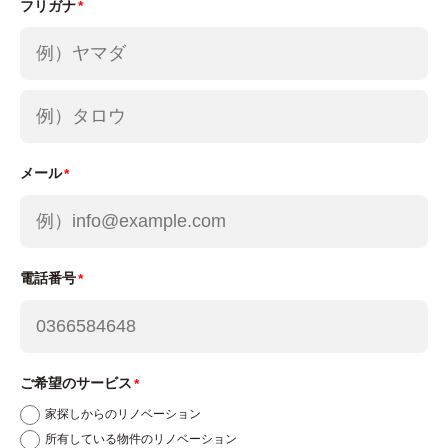
フリガナ
ーポリシーに関する説明については、以下のURLを
ご覧ください。
https://policies.google.com/privacy
Googleアナリティクスによるクッキーの利用を拒
否したい場合には、Googleアナリティクスのウェ
ブサイトから、オプトアウトすることができます。
メール
詳細は以下のURLをご覧ください。
https://tools.google.com/dlpage/gaoptout/
電話番号
8.Kairos3の利用について
当社が運営するウェブサイトでは、ウェブサイトの
利用状況や訪問者の行動をトラッキングするための
トラフィックデータを取得するため、カイロスマー
ご希望のサービス
ケティング株式会社のKairos3を利用しておりま
家探しからのリノベーション
所有している物件のリノベーション
す。