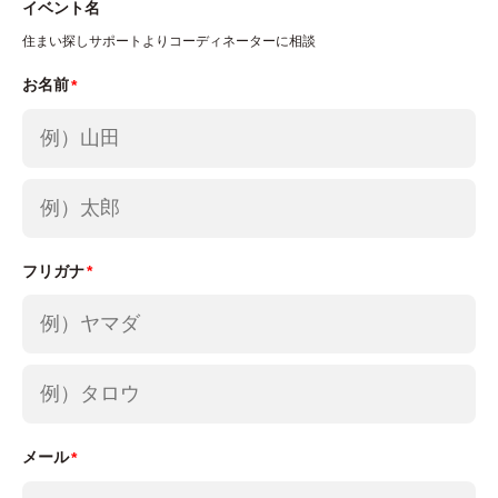
イベント名
7.Google アナリティクスの利用について
住まい探しサポートよりコーディネーターに相談
当社が運営するウェブサイトでは、ウェブサイトの
お名前
利用状況や訪問者数の調査などのトラフィックデー
タの取得のため、Google アナリティクスを利用し
ております。Google アナリティクスのプライバシ
ーポリシーに関する説明については、以下のURLを
ご覧ください。
フリガナ
https://policies.google.com/privacy
Googleアナリティクスによるクッキーの利用を拒
否したい場合には、Googleアナリティクスのウェ
ブサイトから、オプトアウトすることができます。
詳細は以下のURLをご覧ください。
https://tools.google.com/dlpage/gaoptout/
メール