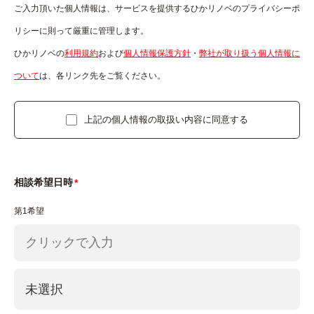
本フォームで取得した個人情報は、お問い合わせの
ご入力頂いた個人情報は、サービスを提供するひかリノベのプライバシーポ
回答、確認、その他当社の商品やサービスに関する
リシーに則って厳重に管理します。
ご連絡のために利用します。
ひかリノベの
利用規約
および
個人情報保護方針
・
弊社が取り扱う個⼈情報に
ついて
は、各リンク先をご覧ください。
4.個人情報の第三者提供
法令の要請に基づく場合を除き、取得した個人情報
上記の個人情報の取扱い内容に同意する
をご本人の同意なく、第三者に提供することはあり
ません。
5.個人情報の委託
相談希望日時
当社は、上記3の利用目的の範囲内で、お客様のお
第1希望
問い合わせ情報の全部もしくは一部を他の事業者に
委託する場合があります。
6.個人情報に関する権利
お問い合わせを頂いたお客様は、弊社に対してご自