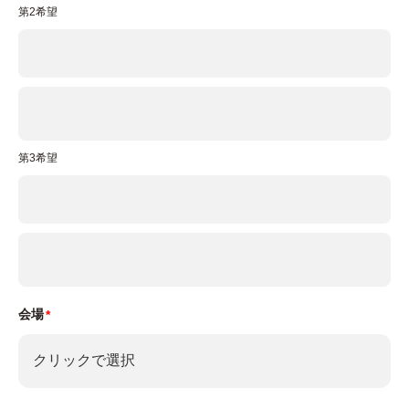
身の個人情報の開示等 (利用目的の通知、開示、内
第2希望
容の訂正・追加・削除、利用の停止または消去、第
三者への提供の停止及び当社が作成した第三者提供
記録の開示)に関して、当社問合わせ窓口に申し出
ることができます。その際、弊社はご本人を確認さ
せていただいたうえで、合理的な期間内に対応いた
第3希望
します。なお、個人情報に関する弊社問合わせ先
は、次の通りです。
株式会社ネクサス・アールハウジング
【個人情報問い合わせ窓口】
住所: 〒272-0804 千葉県市川市南大野1-14-2
会場
TEL: 0120-267-131（受付時間：10：00～18：
00 ※当社営業日）
メールアドレス: privacy@nexus-r-housing.jp