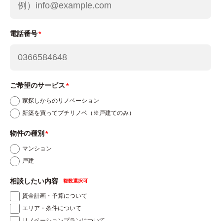
8.Kairos3の利用について
当社が運営するウェブサイトでは、ウェブサイトの
利用状況や訪問者の行動をトラッキングするための
電話番号
トラフィックデータを取得するため、カイロス マ
ーケティング株式会社のKairos3を利用しておりま
す。 カイロスマーケティング株式会社のプライバ
ご希望のサービス
シーポリシーに関する説明は、以下のURLをご覧く
家探しからのリノベーション
ださい。
新築を買ってプチリノベ（※戸建てのみ）
https://corp.kairosmarketing.net/privacy-pol
物件の種別
icy
マンション
戸建
9.お問い合わせを頂いたお客様が個人情報を与える
ことの任意性及び当該情報を与えなかった場合に生
相談したい内容
じる結果について
資金計画・予算について
お問い合わせを頂いたお客様ご自身の個人情報を弊
エリア・条件について
社に提供されるか否かは、ご本人のご判断によりま
リノベーションプランについて