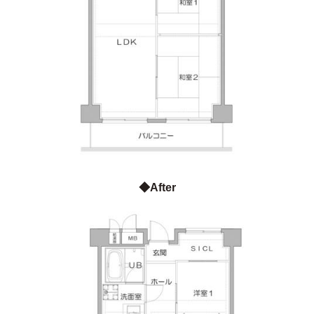
◆After