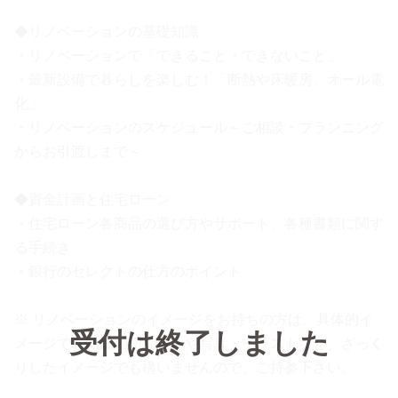
◆リノベーションの基礎知識
・リノベーションで「できること・できないこと」
・最新設備で暮らしを楽しむ！「断熱や床暖房、オール電
化」
・リノベーションのスケジュール～ご相談・プランニング
からお引渡しまで～
◆資金計画と住宅ローン
・住宅ローン各商品の選び方やサポート、各種書類に関す
る手続き
・銀行のセレクトの仕方のポイント
※ リノベーションのイメージをお持ちの方は、具体的イ
受付は終了しました
メージでも雑誌の切り抜きや写真・イラストなど、ざっく
りしたイメージでも構いませんので、ご持参下さい。