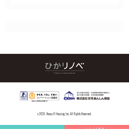
c 2020- Nexus R Housing, Inc. All Rights Reserved.