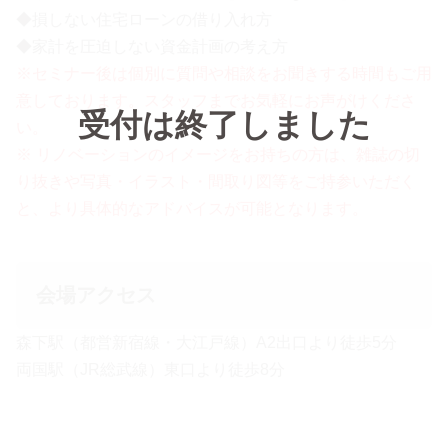
◆損しない住宅ローンの借り入れ方
◆家計を圧迫しない資金計画の考え方
※セミナー後は個別に質問や相談をお聞きする時間もご用
意しております。スタッフまでお気軽にお声がけくださ
受付は終了しました
い。
※ リノベーションのイメージをお持ちの方は、雑誌の切
り抜きや写真・イラスト・間取り図等をご持参いただく
と、より具体的なアドバイスが可能となります。
会場アクセス
森下駅（都営新宿線・大江戸線）A2出口より徒歩5分
両国駅（JR総武線）東口より徒歩8分