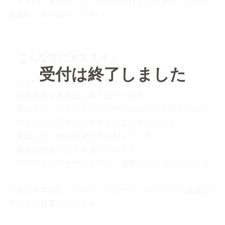
アナタの予算に合った、理想のお住まいを実現のために。
お気軽にお申込みください♪
こんな方にオススメ！
受付は終了しました
・リノベーションの基礎を知りたい方
・住宅購入を考えはじめたばかりの方
・選択肢の一つとしてリノベーションの話を聞きたい方
・自分らしいライフスタイルにこだわりたい方
・失敗しない物件の選び方を知りたい方
・新築に物足りなさを感じている方
・ひかリノベのサービス内容、価格について知りたい方
そんなお客様に、ひかリノベコーディネーターが最適なプ
ランをご提案いたします。