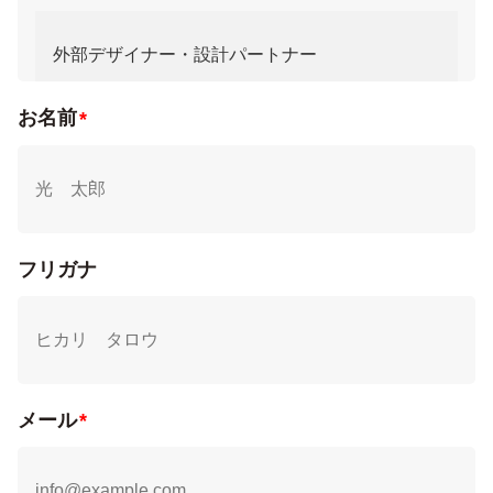
または消去、第三者への提供の停止及び当社が作成した第三
者提供記録の開示)に関して、当社問合わせ窓口に申し出る
ことができます。その際、弊社はご本人を確認させていただ
いたうえで、合理的な期間内に対応いたします。なお、個人
情報に関する弊社問合わせ先は、次の通りです。
お名前
株式会社ネクサス・アールハウジング
【個人情報問い合わせ窓口】
住所: 〒272-0804 千葉県市川市南大野1-14-2
TEL: 0120-267-131（受付時間：10：00～18：00 ※
当社営業日）
メールアドレス: privacy@nexus-r-housing.jp
フリガナ
7.Googleアナリティクスの利用について
当社が運営するウェブサイトでは、ウェブサイトの利用状況
や訪問者数の調査などのトラフィックデータの取得のため、
Googleアナリティクスを利用しております。Googleアナ
リティクスのプライバシーポリシーに関する説明について
は、以下のURLをご覧ください。
https://policies.google.com/privacy
メール
Googleアナリティクスによるクッキーの利用を拒否したい
場合には、Googleアナリティクスのウェブサイトから、オ
プトアウトすることができます。詳細は以下のURLをご覧