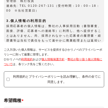
管理部 執行役員
連絡先: TEL 0120-267-131（受付時間：10：00～18：
00 ※当社営業日）
3.個人情報の利用目的
採用応募者の個人情報は、弊社の人事採用活動（書類審査、
面接、評価、応募者への連絡等）に利用し、他へ提供するこ
とはありません。尚、採用されなかった応募者の履歴書・経
歴書等は当社で責任をもって速やかに廃棄処理または返却い
たします。
ご入力頂いた個人情報は、サービスを提供するひかリノベのプライバシーポ
リシーに則って厳重に管理します。
4.個人情報の第三者提供
ひかリノベの
利用規約
および
個人情報保護方針
・
弊社が取り扱う個⼈情報に
法令の要請に基づく場合を除き、取得した個人情報をご本人
ついて
は、各リンク先をご覧ください。
の同意なく、第三者に提供することはありません。
5.個人情報の委託
利用規約とプライバシーポリシーを読み理解し、条件の全てに
当社は、上記3の利用目的の範囲内で、採用応募者情報の全
同意します。
部もしくは一部を他の事業者に委託する場合があります。
6.個人情報に関する権利
希望職種
採用応募者は、弊社に対してご自身の個人情報の開示等(利
用目的の通知、開示、内容の訂正・追加・削除、利用の停止