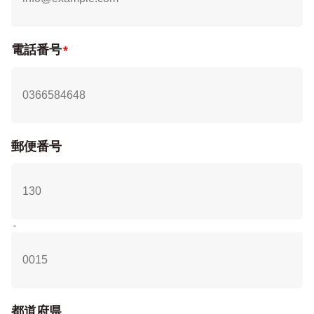
ください。
https://tools.google.com/dlpage/gaoptout/
電話番号
8.Kairos3の利用について
当社が運営するウェブサイトでは、ウェブサイトの利用状況
や訪問者の行動をトラッキングするためのトラフィックデー
タを取得するため、カイロスマーケティング株式会社の
Kairos3を利用しております。
カイロスマーケティング株式会社のプライバシーポリシーに
関する説明は、以下のURLをご覧ください。
郵便番号
https://corp.kairosmarketing.net/privacy-policy
9.採用応募者が個人情報を与えることの任意性及び
当該情報を与えなかった場合に生じる結果について
採用応募者ご自身の個人情報を弊社に提供されるか否かは、
採用応募者のご判断によりますが、必要な情報をご提供され
-
ない場合には、採用において不利益を蒙る可能性があります
ので予めご了承ください。
都道府県