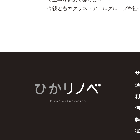
今後ともネクサス・アールグループ各社
サ
過
利
個
弊
運