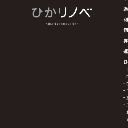
過
利
個
弊
運
ひ