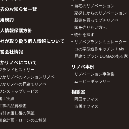
自宅のリノベーション
去のお知らせ一覧
家探しからのリノベーション
用規約
新築を買ってプチリノベ
家を売りたい方へ
人情報保護方針
物件を探す
社が取り扱う個人情報について
リノベプランシミュレーター
コの字型造作キッチン Halo
営会社情報
戸建てプラン DOMAのある家
かリノベについて
リノベ事例
ブランドヒストリー
リノベーション事例集
ひかリノベのマンションリノベ
ムービーギャラリー
ひかリノベの戸建てリノベ
相談室
ワンストップサービス
施工実績
両国オフィス
工事の品質検査
市川オフィス
お引き渡し後の保証
資金計画・ローンのご相談