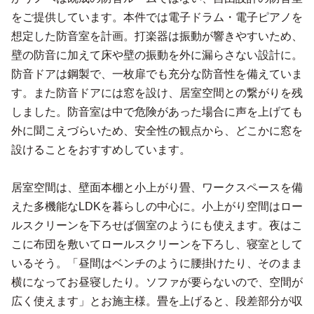
をご提供しています。本件では電子ドラム・電子ピアノを
想定した防音室を計画。打楽器は振動が響きやすいため、
壁の防音に加えて床や壁の振動を外に漏らさない設計に。
防音ドアは鋼製で、一枚扉でも充分な防音性を備えていま
す。また防音ドアには窓を設け、居室空間との繋がりを残
しました。防音室は中で危険があった場合に声を上げても
外に聞こえづらいため、安全性の観点から、どこかに窓を
設けることをおすすめしています。
居室空間は、壁面本棚と小上がり畳、ワークスペースを備
えた多機能なLDKを暮らしの中心に。小上がり空間はロー
ルスクリーンを下ろせば個室のようにも使えます。夜はこ
こに布団を敷いてロールスクリーンを下ろし、寝室として
いるそう。「昼間はベンチのように腰掛けたり、そのまま
横になってお昼寝したり。ソファが要らないので、空間が
広く使えます」とお施主様。畳を上げると、段差部分が収