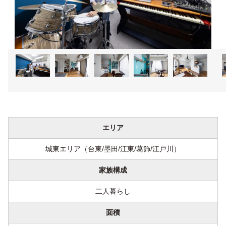
1
2
3
4
5
エリア
城東エリア（台東/墨田/江東/葛飾/江戸川）
家族構成
二人暮らし
面積