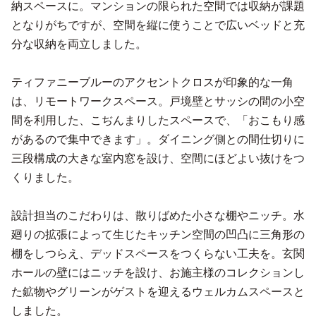
納スペースに。マンションの限られた空間では収納が課題
となりがちですが、空間を縦に使うことで広いベッドと充
分な収納を両立しました。
ティファニーブルーのアクセントクロスが印象的な一角
は、リモートワークスペース。戸境壁とサッシの間の小空
間を利用した、こぢんまりしたスペースで、「おこもり感
があるので集中できます」。ダイニング側との間仕切りに
三段構成の大きな室内窓を設け、空間にほどよい抜けをつ
くりました。
設計担当のこだわりは、散りばめた小さな棚やニッチ。水
廻りの拡張によって生じたキッチン空間の凹凸に三角形の
棚をしつらえ、デッドスペースをつくらない工夫を。玄関
ホールの壁にはニッチを設け、お施主様のコレクションし
た鉱物やグリーンがゲストを迎えるウェルカムスペースと
しました。