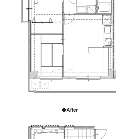
◆After