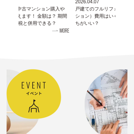
2026.04.07
2026.0
購入や
戸建てのフルリフォーム（フルリノベー
子育て
？ 期間
ション）費用はいくら？ 建て替えとどっ
き世帯
？
ちがいい？
る自治
MORE
MORE