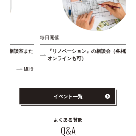
毎日開催
毎
また
『リノベーション』の相談会（各相談室または
オンラインも可）
ORE
MORE
イベント一覧
よくある質問
Q&A