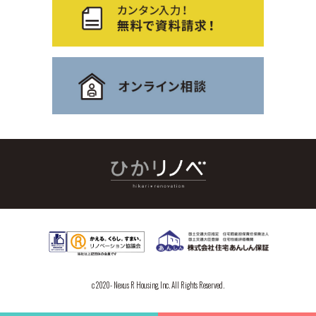
c 2020- Nexus R Housing, Inc. All Rights Reserved.